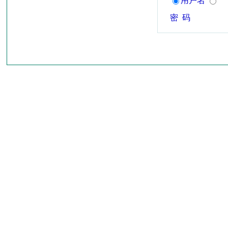
用户名
密 码