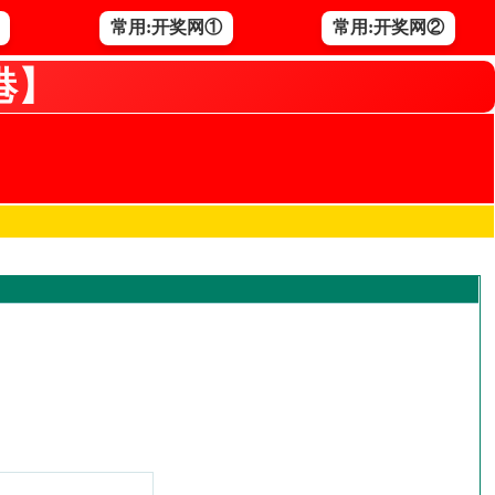
常用:开奖网①
常用:开奖网②
港】