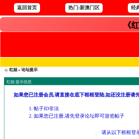
返回首页
热门:新澳门区
经
《红
红姐
» 论坛提示
红姐 提示信息
如果您已注册会员,请直接在底下框框登陆,如还没注册请
帖子ID非法
如果您已注册,请先登录论坛即可游览帖子
请从以下框框登