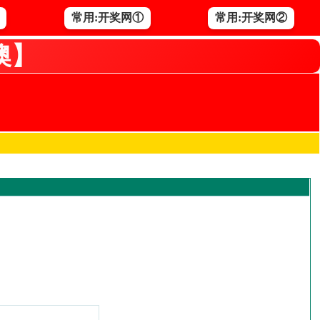
常用:开奖网①
常用:开奖网②
澳】