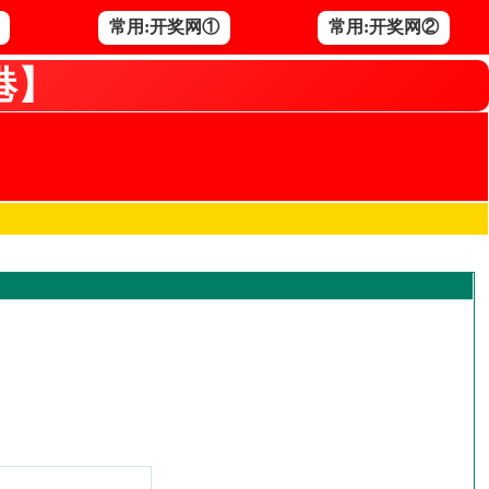
常用:开奖网①
常用:开奖网②
港】