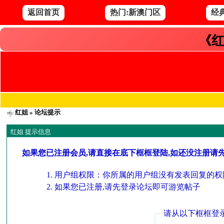
返回首页
热门:新澳门区
经
《红
红姐
» 论坛提示
红姐 提示信息
如果您已注册会员,请直接在底下框框登陆,如还没注册请
用户组权限：你所属的用户组没有发表回复的权
如果您已注册,请先登录论坛即可游览帖子
请从以下框框登