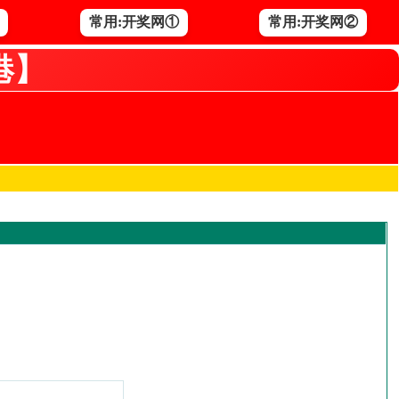
常用:开奖网①
常用:开奖网②
港】