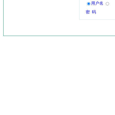
用户名
密 码