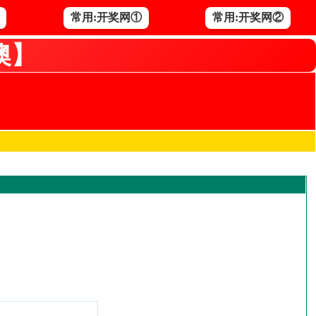
常用:开奖网①
常用:开奖网②
澳】