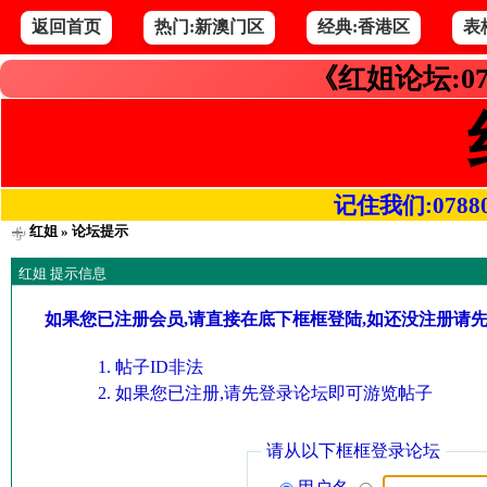
返回首页
热门:新澳门区
经典:香港区
表
《红姐论坛:07
记住我们:078800.
红姐
» 论坛提示
红姐 提示信息
如果您已注册会员,请直接在底下框框登陆,如还没注册请
帖子ID非法
如果您已注册,请先登录论坛即可游览帖子
请从以下框框登录论坛