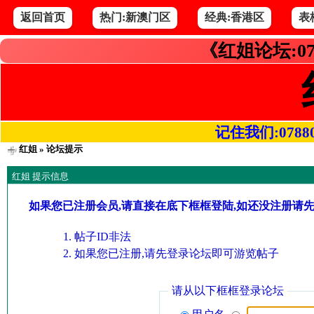
返回首页
热门:新澳门区
经典:香港区
表
《红姐论坛:07
记住我们:078800.
红姐
» 论坛提示
红姐 提示信息
如果您已注册会员,请直接在底下框框登陆,如还没注册请
帖子ID非法
如果您已注册,请先登录论坛即可游览帖子
请从以下框框登录论坛