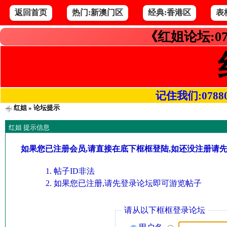
返回首页
热门:新澳门区
经典:香港区
表
《红姐论坛:07
记住我们:078800.
红姐
» 论坛提示
红姐 提示信息
如果您已注册会员,请直接在底下框框登陆,如还没注册请
帖子ID非法
如果您已注册,请先登录论坛即可游览帖子
请从以下框框登录论坛