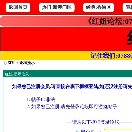
返回首页
热门:新澳门区
经典:香港区
表
《红姐论坛:07
记住我们:078800.
红姐
» 论坛提示
红姐 提示信息
如果您已注册会员,请直接在底下框框登陆,如还没注册请
帖子ID非法
如果您已注册,请先登录论坛即可游览帖子
请从以下框框登录论坛