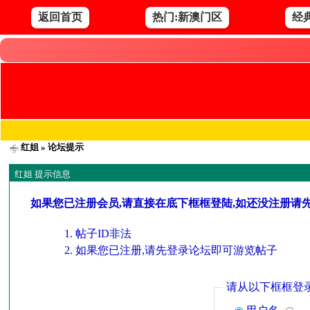
返回首页
热门:新澳门区
经
红姐
» 论坛提示
红姐 提示信息
如果您已注册会员,请直接在底下框框登陆,如还没注册请
帖子ID非法
如果您已注册,请先登录论坛即可游览帖子
请从以下框框登