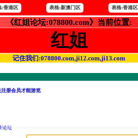
典:香港区
表格:新澳门区
表格:香港区
《红姐论坛:078800.com》当前位置:
红姐
记住我们:078800.com,ji12.com,ji13.com
先注册会员才能游览
录论坛