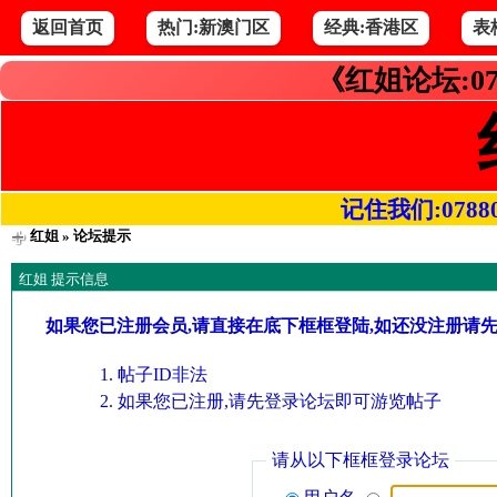
返回首页
热门:新澳门区
经典:香港区
表
《红姐论坛:07
记住我们:078800.
红姐
» 论坛提示
红姐 提示信息
如果您已注册会员,请直接在底下框框登陆,如还没注册请
帖子ID非法
如果您已注册,请先登录论坛即可游览帖子
请从以下框框登录论坛