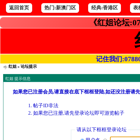
返回首页
热门:新澳门区
经典:香港区
表
《红姐论坛:07
记住我们:078800.
红姐
» 论坛提示
红姐 提示信息
如果您已注册会员,请直接在底下框框登陆,如还没注册请
帖子ID非法
如果您已注册,请先登录论坛即可游览帖子
请从以下框框登录论坛