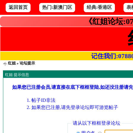
返回首页
热门:新澳门区
经典:香港区
表
《红姐论坛:07
记住我们:078800.
红姐
» 论坛提示
红姐 提示信息
如果您已注册会员,请直接在底下框框登陆,如还没注册请
帖子ID非法
如果您已注册,请先登录论坛即可游览帖子
请从以下框框登录论坛