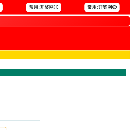
常用:开奖网①
常用:开奖网②