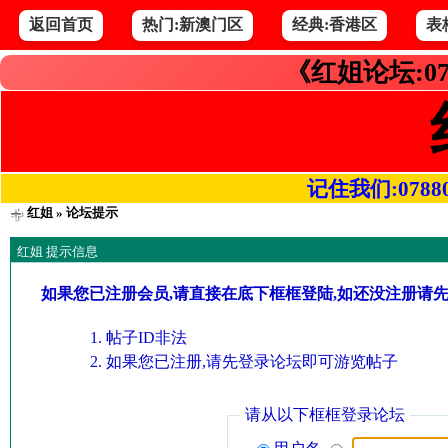
返回首页
热门:新澳门区
经典:香港区
表
《红姐论坛:07
记住我们:078800.
红姐
» 论坛提示
红姐 提示信息
如果您已注册会员,请直接在底下框框登陆,如还没注册请
帖子ID非法
如果您已注册,请先登录论坛即可游览帖子
请从以下框框登录论坛