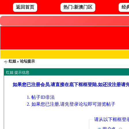
返回首页
热门:新澳门区
经
红姐
» 论坛提示
红姐 提示信息
如果您已注册会员,请直接在底下框框登陆,如还没注册请
帖子ID非法
如果您已注册,请先登录论坛即可游览帖子
请从以下框框登