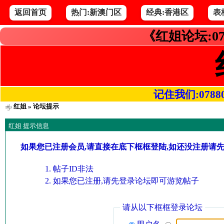
返回首页
热门:新澳门区
经典:香港区
表
《红姐论坛:07
记住我们:078800.
红姐
» 论坛提示
红姐 提示信息
如果您已注册会员,请直接在底下框框登陆,如还没注册请
帖子ID非法
如果您已注册,请先登录论坛即可游览帖子
请从以下框框登录论坛