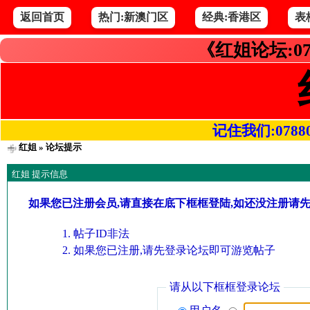
返回首页
热门:新澳门区
经典:香港区
表
《红姐论坛:07
记住我们:078800.
红姐
» 论坛提示
红姐 提示信息
如果您已注册会员,请直接在底下框框登陆,如还没注册请
帖子ID非法
如果您已注册,请先登录论坛即可游览帖子
请从以下框框登录论坛