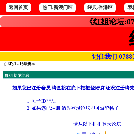
返回首页
热门:新澳门区
经典:香港区
表
《红姐论坛:07
记住我们:078800.
红姐
» 论坛提示
红姐 提示信息
如果您已注册会员,请直接在底下框框登陆,如还没注册请
帖子ID非法
如果您已注册,请先登录论坛即可游览帖子
请从以下框框登录论坛