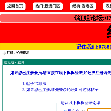
返回首页
热门:新澳门区
经典:香港区
表
《红姐论坛:07
记住我们:078800.
红姐
» 论坛提示
红姐 提示信息
如果您已注册会员,请直接在底下框框登陆,如还没注册请
帖子ID非法
如果您已注册,请先登录论坛即可游览帖子
请从以下框框登录论坛