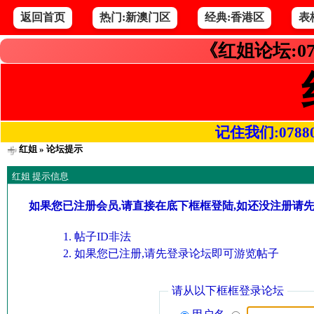
返回首页
热门:新澳门区
经典:香港区
表
《红姐论坛:07
记住我们:078800.
红姐
» 论坛提示
红姐 提示信息
如果您已注册会员,请直接在底下框框登陆,如还没注册请
帖子ID非法
如果您已注册,请先登录论坛即可游览帖子
请从以下框框登录论坛