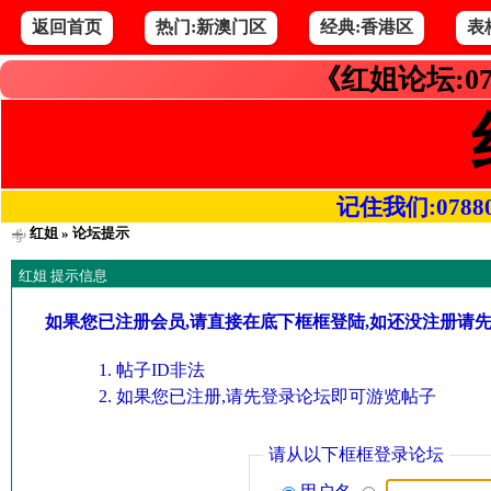
返回首页
热门:新澳门区
经典:香港区
表
《红姐论坛:07
记住我们:078800.
红姐
» 论坛提示
红姐 提示信息
如果您已注册会员,请直接在底下框框登陆,如还没注册请
帖子ID非法
如果您已注册,请先登录论坛即可游览帖子
请从以下框框登录论坛