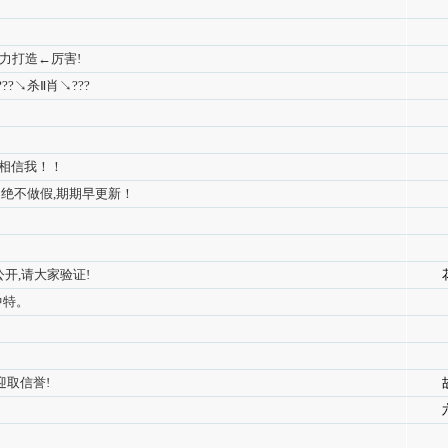
全力打造←厉害!
?↘杀Ⅱ肖↘???
，相信我！！
｝绝不做假,期期早更新！
开,请大家验证!
中特。
力迎取信誉!