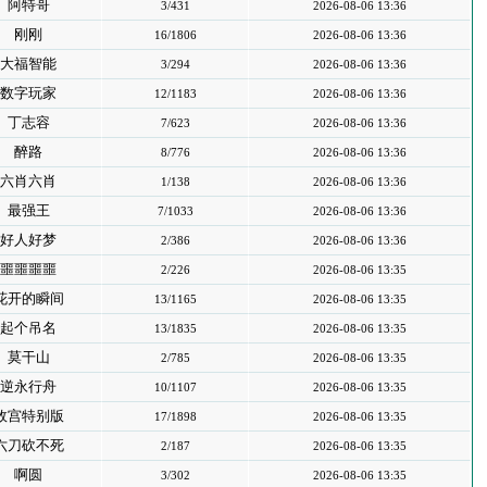
阿特哥
3/431
2026-08-06 13:36
刚刚
16/1806
2026-08-06 13:36
大福智能
3/294
2026-08-06 13:36
数字玩家
12/1183
2026-08-06 13:36
丁志容
7/623
2026-08-06 13:36
醉路
8/776
2026-08-06 13:36
六肖六肖
1/138
2026-08-06 13:36
最强王
7/1033
2026-08-06 13:36
好人好梦
2/386
2026-08-06 13:36
噩噩噩噩
2/226
2026-08-06 13:35
花开的瞬间
13/1165
2026-08-06 13:35
起个吊名
13/1835
2026-08-06 13:35
莫干山
2/785
2026-08-06 13:35
逆永行舟
10/1107
2026-08-06 13:35
故宫特别版
17/1898
2026-08-06 13:35
六刀砍不死
2/187
2026-08-06 13:35
啊圆
3/302
2026-08-06 13:35