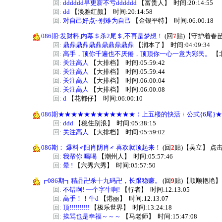
回:
dddddd早更新不亏dddddd
【
富贵人
】
时间:20:14:55
回:
dd
【
淡雅红颜
】
时间:20:14:58
回:
对自己好点~别难为自己
【
金银平特
】
时间:06:00:18
086期:发财料,内幕＄杀2尾＄,不再是梦想！
(回
7
贴)
【
守护着春
回:
鼎鼎鼎鼎鼎鼎鼎鼎鼎鼎鼎
【
润本了
】
时间:04:09:34
回:
高手，顶你千遍也不厌倦，顶顶你一心一意为彩民。
【
回:
关注高人
【
大排档
】
时间:05:59:42
回:
关注高人
【
大排档
】
时间:05:59:44
回:
关注高人
【
大排档
】
时间:06:00:04
回:
关注高人
【
大排档
】
时间:06:00:08
回:
d
【
花都仔
】
时间:06:00:10
086期★★★★★★★★★★★★﹛上五楼的快活﹜公式{6尾}
回:
ddd
【
稳住别浪
】
时间:05:38:15
回:
关注高人
【
大排档
】
时间:05:59:02
086期： 爆料♂阳肖阴肖♂ 喜欢就顶起来！
(回
2
贴)
【
吴立
】
点击
回:
我帮你 喝喝
【
潮州人
】
时间:05:57:46
回:
晕 !
【
六秀六秀
】
时间:05:57:50
┏086期┓精品卍杀十九码卍，长跟稳赚。
(回
9
贴)
【
顺顺艳艳
】
回:
不错啊! 一个字牛啊!
【
行者
】
时间:12:13:05
回:
高手！！牛d
【
港丽
】
时间:12:13:07
回:
顶!!!!!!!!!!
【
极乐世界
】
时间:13:24:18
回:
挨骂也是幸福～～～
【
马老师
】
时间:15:47:08