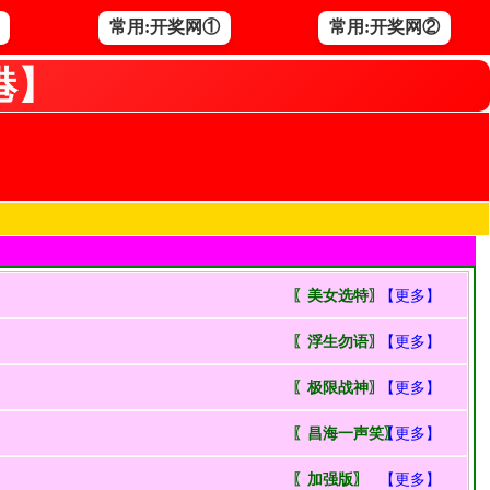
常用:开奖网①
常用:开奖网②
港】
〖美女选特〗
【更多】
〖浮生勿语〗
【更多】
〖极限战神〗
【更多】
〖昌海一声笑〗
【更多】
〖加强版〗
【更多】