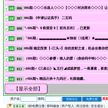
086期.◇◇◇乐昌人◇◇◇【◇◇◇对决两肖◇◇◇】
006
086期:《申请认证高手》 二五码
007
↖086期↖＄铁观音＄〖前肖后肖〗，已更新
008
「086期」▃▃▃▃▃▃▃▃★独创〔3连尾〕★▃▃▃
009
086期 稳定投资【≮三头≯】你的发财之道，机会全靠你
010
（086期）◇◇◇参赛﹛狼人的爱﹜{叁拾码中特}◇◇◇
011
≮086期≯《三叔公》◣五行◢成就梦想，一夜暴富，夜夜
012
┏086期┓精品卍杀十九码卍，长跟稳赚。
013
...【显示全部】
用户名:
密码:
星
3秒免费注册
|
密码修改
|
用户登入
|
简洁游览
|
安全退出
|