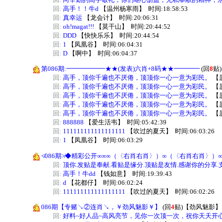
回:
高手！！牛d
【
温州杨寒雨
】
时间:18:58:53
回:
真幸运
【
龙会计
】
时间:20:06:31
回:
oh!magat!!!
【
莫干山
】
时间:20:44:52
回:
DDD
【
快快乐乐
】
时间:20:44:54
回:
1
【
凤凰谷
】
时间:06:04:31
回:
D
【
啊中
】
时间:06:04:37
第086期:━━━━━━★★(发表)六肖+8码★★━━━━
(回
8
贴)
回:
高手，顶你千遍也不厌倦，顶顶你一心一意为彩民。
【
回:
高手，顶你千遍也不厌倦，顶顶你一心一意为彩民。
【
回:
高手，顶你千遍也不厌倦，顶顶你一心一意为彩民。
【
回:
高手，顶你千遍也不厌倦，顶顶你一心一意为彩民。
【
回:
高手，顶你千遍也不厌倦，顶顶你一心一意为彩民。
【
回:
888888
【
爱生活韦
】
时间:05:42:39
回:
111111111111111111
【
吹过的夏天
】
时间:06:03:26
回:
1
【
凤凰谷
】
时间:06:03:29
≮086期≯◆精彩公开∞∞∞（〈右肖右肖〉）∞（〈右肖右肖〉
回:
顶你.发贴是奉献.看贴是缘分.顶贴是友情.感谢你的分享.
回:
高手！牛dd
【
钱如意
】
时间:19:39:43
回:
d
【
花都仔
】
时间:06:02:24
回:
111111111111111111
【
吹过的夏天
】
时间:06:02:26
086期【专赌↘②连肖↘，￥劲风魅影￥】
(回
4
贴)
【
劲风魅影
】
回:
好料~好人品~高风亮节，见你一次顶一次，祝你天天开