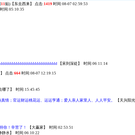
回
11
贴)
【
东去西来
】
点击:
1419
时间:08-07 02:59:53
时间:05:10:35
ddddddddddddddddddddd
【
呆到深处
】
时间:06:11:14
宏
】
点击:
664
时间:08-07 12:19:15
去哪了
】
时间:15:45:45
份真情；官运财运桃花运、运运亨通；爱人亲人家里人、人人平安。
【
天兴阳
持你！辛苦了！
【
大赢家
】
时间:02:53:51
静静水
】
时间:06:10:22