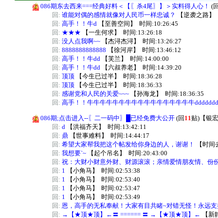
086期东去西来===经典好料＜【〖杀4尾〗】＞实料得人心！
(
回:
谁能对偶的感情就像对人民币一样忠诚？
【
逆袭之路
】
回:
高手！！牛d
【
至善空间
】
时间:10:26:45
回:
★★★
【
一生何求
】
时间:13:26:18
回:
没人点我啊~~
【
杰浔杰浔
】
时间:13:26:27
回:
8888888888888
【
徐河岸
】
时间:13:46:12
回:
高手！！牛dd
【
芙兰
】
时间:14:00:00
回:
高手！！牛dd
【
六叔养老
】
时间:14:39:20
回:
顶顶
【
今生已过半
】
时间:18:36:28
回:
顶顶
【
今生已过半
】
时间:18:36:33
回:
感谢党和人民的关爱~~~
【
孙海龙
】
时间:18:36:35
回:
高手！！牛牛牛牛牛牛牛牛牛牛牛牛牛牛牛牛牛ddddddddddddd
086期;点击进入--〖二一码中〗█已经免费大公开
(回
11
贴)
【
银
回:
d
【
洪福齐天
】
时间:13:42:11
回:
鼎
【
世事难料
】
时间:14:44:17
回:
希望大家帮我把这个帖发给你身边的人，谢谢！
【
时间
回:
我想要`~
【
起个吊名
】
时间:20:43:00
回:
祝：大财小财意外财、财源滚滚；亲情爱情朋友情、份
回:
1
【
小角马
】
时间:02:53:38
回:
1
【
小角马
】
时间:02:53:40
回:
1
【
小角马
】
时间:02:53:47
回:
1
【
小角马
】
时间:02:53:49
回:
恩，高手的无私奉献！大家有目共睹~对错无怪！永远支
回:
→【★顶★顶】←〓 ====== 〓 →【★顶★顶】←
【
新