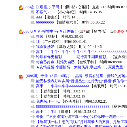
086期;【{烟霞}(7平码)】
(回
3
贴)
【
烟霞
】
点击:
218
时间:08-07 0
回:
不客气~！~
【
小小年纪
】
时间:14:35:35
回:
ddd
【
唐糖长
】
时间:14:53:56
回:
666666666
【
激情在六合
】
时间:06:05:22
086期￥￥≮單雙中≯￥￥让你赚！
(回
7
贴)
【
猪内佬
】
点击:
845
时
回:
帮顶
【
杨杨
】
时间:05:39:09
回:
顶
【
广州赌棍
】
时间:09:41:41
回:
我喜欢沙发
【
草原之狼
】
时间:09:41:46
回:
高手！！牛牛牛牛牛牛牛牛牛牛牛牛牛ddddddddddddddddd
回:
论坛有你更精彩…………期待高手期期精彩。
【
盗亦有
回:
对自己好点~别难为自己
【
金银平特
】
时间:06:05:00
回:
★友情提醒:小赌怡情，大赌伤身;事业第一，家庭为重！
（086期）专业（5肖+10码 ），品牌─致富在这里，赚钱的好地
回:
能无私发表好料实属“普渡丛生”之行为也“佛祖”保佑你一
回:
高手！！牛牛牛牛牛dddddddddd
【
燕双鹰
】
时间:09:10
回:
1
【
倾情壹世
】
时间:13:02:17
回:
1
【
倾情壹世
】
时间:13:02:19
回:
我也来顶一下..
【
心动时刻
】
时间:13:02:21
回:
8888888888888888888888888888888888888
【
褪色的
回:
高手！！牛d
【
顺彩
】
时间:15:58:05
回:
晕倒`````不要造我的谣言哦~~小心我打你PP~~嘿嘿~~~~
回:
【给我顶一帖】您的“顶贴”是对我最大的支持、是给了我动力、
回:
向辛勤的高手敬礼，你们呕心沥血，无私奉献的精神，