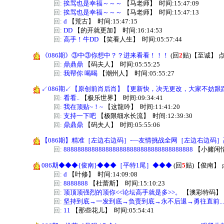
回:
挨骂也是幸福～～～
【
马老师
】
时间:15:47:09
回:
挨骂也是幸福～～～
【
马老师
】
时间:15:47:13
回:
d
【
荒古
】
时间:15:47:15
回:
DD
【
的开就更加
】
时间:16:14:53
回:
高手！牛DD
【
笑看人生
】
时间:05:57:44
《086期》③中③你想中？？进来看看！！！
(回
2
贴)
【
至诚
】
点
回:
鼎鼎鼎
【
码夫人
】
时间:05:55:25
回:
我帮你 喝喝
【
潮州人
】
时间:05:55:27
↙086期↙【原创前肖后肖】【更新快，决无更改，大家不妨跟
回:
看看..
【
极乐世界
】
时间:09:34:41
回:
我在顶贴~！~
【
这龍吟
】
时间:11:41:20
回:
支持一下吧
【
极限细水长流
】
时间:12:39:30
回:
鼎鼎鼎
【
码夫人
】
时间:05:55:06
【086期】精准［左边右边码］-—友情挑战全网［左边右边码
回:
8888888888888888888888888888888888888
【
小赌闲
086期◆◆◆{俊南}◆◆◆［平特1尾］◆◆◆
(回
5
贴)
【
俊南
】
回:
d
【
叶修
】
时间:14:09:08
回:
8888888
【
杜蕾斯
】
时间:15:10:23
回:
顶顶顶强烈的顶你<<论坛高手就是多>>。
【
澳彩特码
】
回:
坚持到底→一发到底→负责到底→永不后退→勇往直前....
回:
11
【
那些花儿
】
时间:05:54:41