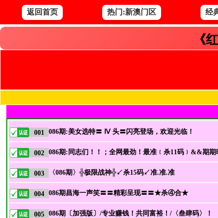
返回首页
热门:新澳门区
经
《红
086期:美女选特〓 Ⅳ 头〓闪亮登场，欢迎光临！
001
086期:同志们！！；全网最劲！最准﹛杀11码﹜&&期期
002
〈086期〉╬极限战神╬↙杀15码↙准.准.准
003
086期昌海一声笑〓〓精彩呈现〓〓★杀④合★
004
086期〔加强版〕/专业赚钱！共同富裕！/〈叁肆码〉！
005