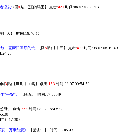
者必发!
(回
6
贴)
【
江南码王
】
点击:
421
时间:08-07 02:29:13
澳门人
】
时间:18:40:16
下注计划，赢豪门国际的钱。
(回
5
贴)
【
中三
】
点击:
477
时间:08-07 08:19:49
:24:23
(回
3
贴)
【
期期中大奖
】
点击:
153
时间:08-07 09:54:59
生“平安”。
【
限五
】
时间:17:05:49
悠悠球
】
点击:
359
时间:08-07 05:43:32
6:30
时间:17:30:09
平安，万事如意》
【
梁志宁
】
时间:06:05:42