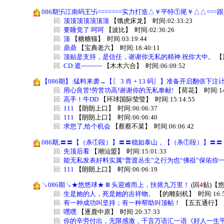
086期卐江南码王卐=======实力打造△￥平特①尾￥△△===跟
回:
顶顶顶顶顶顶顶
【
饿虎床龙
】
时间:02:33:23
回:
要睡觉了 呵呵
【
波比
】
时间:02:36:26
回:
顶
【
糖糖猫
】
时间:03:19:44
回:
鼎鼎
【
宝典老六
】
时间:18:40:11
回:
顶贴是支持，是信任，谢谢你无私的精神.祝你大中。
【
回:
CD:遮~~~~~~
【
木木六合
】
时间:06:09:52
【086期】:猛料来袭→【〖 3 肖 + 13 码〗】准备开启翻倍
回:
用心良苦!劳苦功高!谢谢你的无私奉献!
【
荷花
】
时间:14
回:
高手！牛DD
【
环球国际莹莹
】
时间:15:14:55
回:
111
【
朗朗上口
】
时间:06:06:37
回:
111
【
朗朗上口
】
时间:06:06:40
回:
求您了,给个机会
【
蔡蔡不菜
】
时间:06:06:42
086期,〓〓【（杀①段）】〓〓稳如泰山，【（杀①段）】〓〓
回:
先顶后看
【
潮汕盟
】
时间:15:01:33
回:
能无私发表好料实属“普渡丛生”之行为也“佛祖”保佑你一
回:
111
【
朗朗上口
】
时间:06:06:19
↘086期↘★悠悠球★ Ⅲ 头迎难而上，扶摇九万里！
(回
4
贴)
【
回:
生是她的人，死是她的吉祥物。
【
的雕刻机
】
时间:16:5
回:
有一种成功叫坚持；有一种帮助叫顶帖！
【
五五通行
】
回:
嘿嘿
【
逐鹿中原
】
时间:20:37:33
回:
你的辛劳付出，无限感激，千言万语汇一语《好人一生