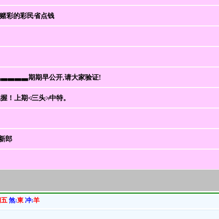
让赌彩的彩民省点钱
▃▃▃▃▃期期早公开,请大家验证!
把握！上期≮三头≯中特。
新郎
期五
煞:
東
冲:
羊