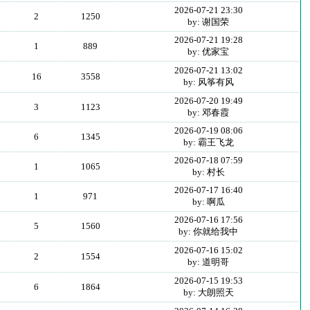
2026-07-21 23:30
2
1250
by: 谢国荣
2026-07-21 19:28
1
889
by: 优家宝
2026-07-21 13:02
16
3558
by: 风筝有风
2026-07-20 19:49
3
1123
by: 邓春霞
2026-07-19 08:06
6
1345
by: 霸王飞龙
2026-07-18 07:59
1
1065
by: 村长
2026-07-17 16:40
1
971
by: 啊瓜
2026-07-16 17:56
5
1560
by: 你就给我中
2026-07-16 15:02
2
1554
by: 道明哥
2026-07-15 19:53
6
1864
by: 大朗照天