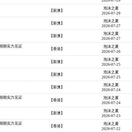
2026-07-29
泡沫之夏
【新澳】
2026-07-29
泡沫之夏
【新澳】
2026-07-27
泡沫之夏
【新澳】
2026-07-27
证期期实力见证
泡沫之夏
【香港】
2026-07-26
泡沫之夏
【新澳】
2026-07-25
泡沫之夏
【新澳】
2026-07-25
泡沫之夏
【新澳】
2026-07-24
证期期实力见证
泡沫之夏
【香港】
2026-07-24
泡沫之夏
【新澳】
2026-07-23
证期期实力见证
泡沫之夏
【香港】
2026-07-22