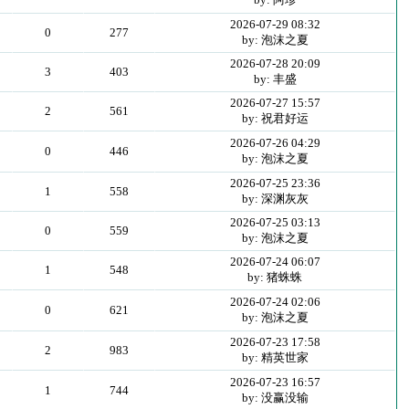
2026-07-29 08:32
0
277
by: 泡沫之夏
2026-07-28 20:09
3
403
by: 丰盛
2026-07-27 15:57
2
561
by: 祝君好运
2026-07-26 04:29
0
446
by: 泡沫之夏
2026-07-25 23:36
1
558
by: 深渊灰灰
2026-07-25 03:13
0
559
by: 泡沫之夏
2026-07-24 06:07
1
548
by: 猪蛛蛛
2026-07-24 02:06
0
621
by: 泡沫之夏
2026-07-23 17:58
2
983
by: 精英世家
2026-07-23 16:57
1
744
by: 没赢没输