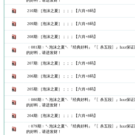
的好料，请进发财！
210期:［泡沫之夏］；；；【六肖+8码】
209期:［泡沫之夏］；；；【六肖+8码】
208期:［泡沫之夏］；；；【六肖+8码】
﹛081期﹜↖泡沫之夏↖『经典好料』『〖杀五段〗』Izzz保
的好料，请进发财！
207期:［泡沫之夏］；；；【六肖+8码】
206期:［泡沫之夏］；；；【六肖+8码】
205期:［泡沫之夏］；；；【六肖+8码】
﹛080期﹜↖泡沫之夏↖『经典好料』『〖杀五段〗』Izzz保
的好料，请进发财！
204期:［泡沫之夏］；；；【六肖+8码】
﹛079期﹜↖泡沫之夏↖『经典好料』『〖杀五段〗』Izzz保
的好料，请进发财！