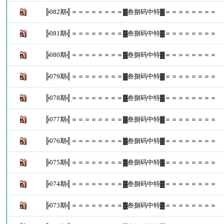
╠082期╣＝＝＝＝＝＝＝＝▓叁捌码中特▓＝＝＝＝＝＝＝＝
╠081期╣＝＝＝＝＝＝＝＝▓叁捌码中特▓＝＝＝＝＝＝＝＝
╠080期╣＝＝＝＝＝＝＝＝▓叁捌码中特▓＝＝＝＝＝＝＝＝
╠079期╣＝＝＝＝＝＝＝＝▓叁捌码中特▓＝＝＝＝＝＝＝＝
╠078期╣＝＝＝＝＝＝＝＝▓叁捌码中特▓＝＝＝＝＝＝＝＝
╠077期╣＝＝＝＝＝＝＝＝▓叁捌码中特▓＝＝＝＝＝＝＝＝
╠076期╣＝＝＝＝＝＝＝＝▓叁捌码中特▓＝＝＝＝＝＝＝＝
╠075期╣＝＝＝＝＝＝＝＝▓叁捌码中特▓＝＝＝＝＝＝＝＝
╠074期╣＝＝＝＝＝＝＝＝▓叁捌码中特▓＝＝＝＝＝＝＝＝
╠073期╣＝＝＝＝＝＝＝＝▓叁捌码中特▓＝＝＝＝＝＝＝＝