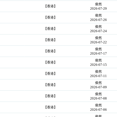
俊然
【香港】
2026-07-29
俊然
【香港】
2026-07-26
俊然
【香港】
2026-07-24
俊然
【香港】
2026-07-22
俊然
【香港】
2026-07-17
俊然
【香港】
2026-07-15
俊然
【香港】
2026-07-11
俊然
【香港】
2026-07-09
俊然
【香港】
2026-07-08
俊然
【香港】
2026-07-06
俊然