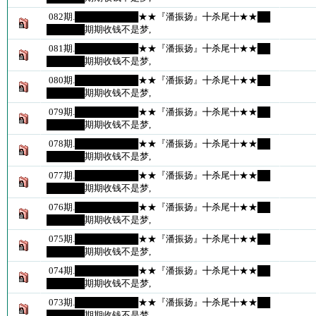
082期.██████████★★『潘振扬』╋杀尾╋★★██
██████期期收钱不是梦,
081期.██████████★★『潘振扬』╋杀尾╋★★██
██████期期收钱不是梦,
080期.██████████★★『潘振扬』╋杀尾╋★★██
██████期期收钱不是梦,
079期.██████████★★『潘振扬』╋杀尾╋★★██
██████期期收钱不是梦,
078期.██████████★★『潘振扬』╋杀尾╋★★██
██████期期收钱不是梦,
077期.██████████★★『潘振扬』╋杀尾╋★★██
██████期期收钱不是梦,
076期.██████████★★『潘振扬』╋杀尾╋★★██
██████期期收钱不是梦,
075期.██████████★★『潘振扬』╋杀尾╋★★██
██████期期收钱不是梦,
074期.██████████★★『潘振扬』╋杀尾╋★★██
██████期期收钱不是梦,
073期.██████████★★『潘振扬』╋杀尾╋★★██
██████期期收钱不是梦,