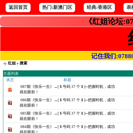
返回首页
热门:新澳门区
经典:香港区
表
《红姐论坛:07
记住我们:078800.
红姐
» 搜索
主题列表
状态
标题
087期《快乐一生》→[＄号码 37 个＄]─把握时机，成功
就在眼前！
086期《快乐一生》→[＄号码 37 个＄]─把握时机，成功
就在眼前！
085期《快乐一生》→[＄号码 37 个＄]─把握时机，成功
就在眼前！
084期《快乐一生》→[＄号码 37 个＄]─把握时机，成功
就在眼前！