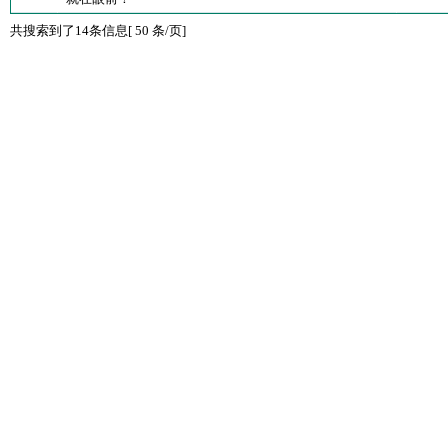
共搜索到了14条信息[ 50 条/页]