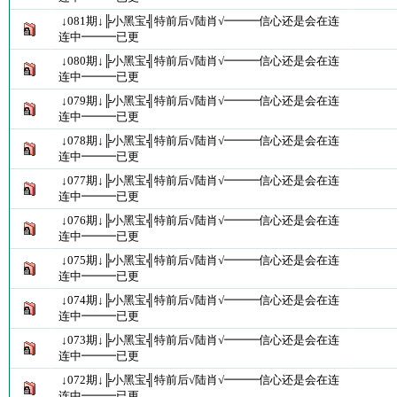
↓081期↓╠小黑宝╣特前后√陆肖√━━━信心还是会在连
连中━━━已更
↓080期↓╠小黑宝╣特前后√陆肖√━━━信心还是会在连
连中━━━已更
↓079期↓╠小黑宝╣特前后√陆肖√━━━信心还是会在连
连中━━━已更
↓078期↓╠小黑宝╣特前后√陆肖√━━━信心还是会在连
连中━━━已更
↓077期↓╠小黑宝╣特前后√陆肖√━━━信心还是会在连
连中━━━已更
↓076期↓╠小黑宝╣特前后√陆肖√━━━信心还是会在连
连中━━━已更
↓075期↓╠小黑宝╣特前后√陆肖√━━━信心还是会在连
连中━━━已更
↓074期↓╠小黑宝╣特前后√陆肖√━━━信心还是会在连
连中━━━已更
↓073期↓╠小黑宝╣特前后√陆肖√━━━信心还是会在连
连中━━━已更
↓072期↓╠小黑宝╣特前后√陆肖√━━━信心还是会在连
连中━━━已更