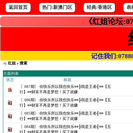
返回首页
热门:新澳门区
经典:香港区
表
《红姐论坛:07
记住我们:078800.
红姐
» 搜索
主题列表
状态
标题
〖087期〗:你快乐所以我也快乐≡≡╠我是王者╣≡≡【五
行】≡≡财富不再是梦想！买了就赚
〖086期〗:你快乐所以我也快乐≡≡╠我是王者╣≡≡【五
行】≡≡财富不再是梦想！买了就赚
〖085期〗:你快乐所以我也快乐≡≡╠我是王者╣≡≡【五
行】≡≡财富不再是梦想！买了就赚
〖084期〗:你快乐所以我也快乐≡≡╠我是王者╣≡≡【五
行】≡≡财富不再是梦想！买了就赚