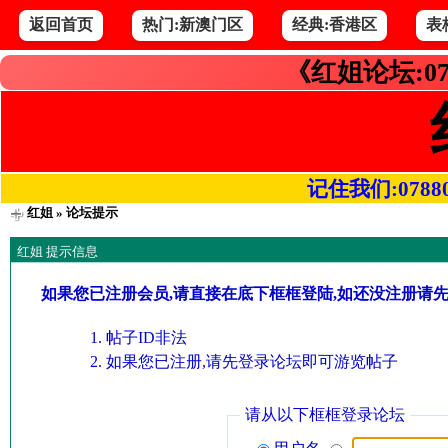
返回首页
热门:新澳门区
经典:香港区
表
《红姐论坛:07
记住我们:078800.
红姐
» 论坛提示
红姐 提示信息
如果您已注册会员,请直接在底下框框登陆,如还没注册请
帖子ID非法
如果您已注册,请先登录论坛即可游览帖子
请从以下框框登录论坛