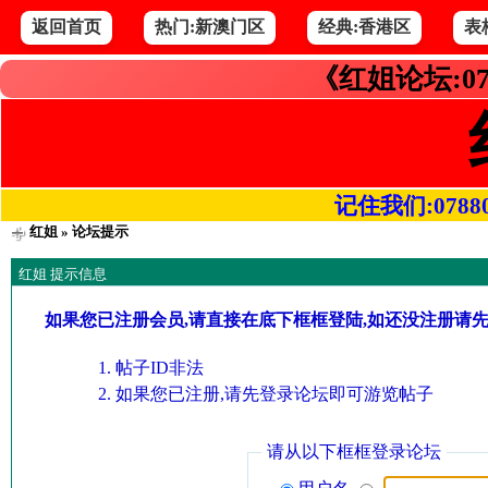
返回首页
热门:新澳门区
经典:香港区
表
《红姐论坛:07
记住我们:078800.
红姐
» 论坛提示
红姐 提示信息
如果您已注册会员,请直接在底下框框登陆,如还没注册请
帖子ID非法
如果您已注册,请先登录论坛即可游览帖子
请从以下框框登录论坛