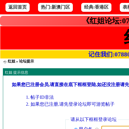
返回首页
热门:新澳门区
经典:香港区
表
《红姐论坛:07
记住我们:078800.
红姐
» 论坛提示
红姐 提示信息
如果您已注册会员,请直接在底下框框登陆,如还没注册请
帖子ID非法
如果您已注册,请先登录论坛即可游览帖子
请从以下框框登录论坛