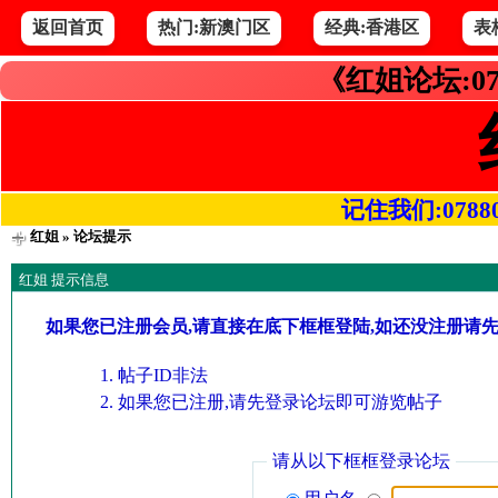
返回首页
热门:新澳门区
经典:香港区
表
《红姐论坛:07
记住我们:078800.
红姐
» 论坛提示
红姐 提示信息
如果您已注册会员,请直接在底下框框登陆,如还没注册请
帖子ID非法
如果您已注册,请先登录论坛即可游览帖子
请从以下框框登录论坛