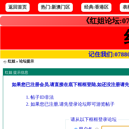
返回首页
热门:新澳门区
经典:香港区
表
《红姐论坛:07
记住我们:078800.
红姐
» 论坛提示
红姐 提示信息
如果您已注册会员,请直接在底下框框登陆,如还没注册请
帖子ID非法
如果您已注册,请先登录论坛即可游览帖子
请从以下框框登录论坛