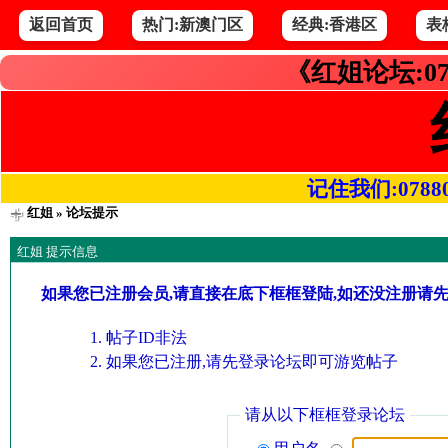
返回首页
热门:新澳门区
经典:香港区
表
《红姐论坛:07
记住我们:078800.
红姐
» 论坛提示
红姐 提示信息
如果您已注册会员,请直接在底下框框登陆,如还没注册请
帖子ID非法
如果您已注册,请先登录论坛即可游览帖子
请从以下框框登录论坛