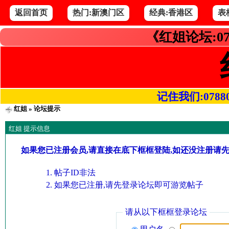
返回首页
热门:新澳门区
经典:香港区
表
《红姐论坛:07
记住我们:078800.
红姐
» 论坛提示
红姐 提示信息
如果您已注册会员,请直接在底下框框登陆,如还没注册请
帖子ID非法
如果您已注册,请先登录论坛即可游览帖子
请从以下框框登录论坛