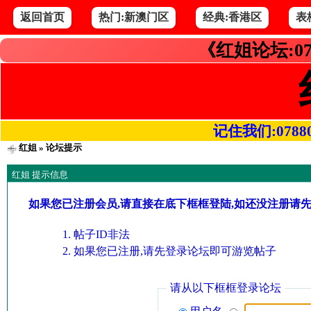
返回首页
热门:新澳门区
经典:香港区
表
《红姐论坛:07
记住我们:078800.
红姐
» 论坛提示
红姐 提示信息
如果您已注册会员,请直接在底下框框登陆,如还没注册请
帖子ID非法
如果您已注册,请先登录论坛即可游览帖子
请从以下框框登录论坛