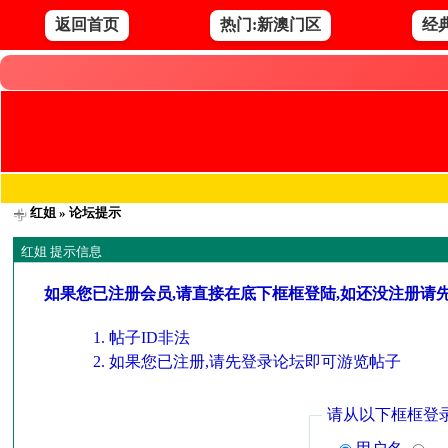
返回首页
热门:新澳门区
经
红姐
» 论坛提示
红姐 提示信息
如果您已注册会员,请直接在底下框框登陆,如还没注册请
帖子ID非法
如果您已注册,请先登录论坛即可游览帖子
请从以下框框登