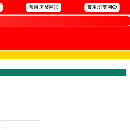
常用:开奖网①
常用:开奖网②