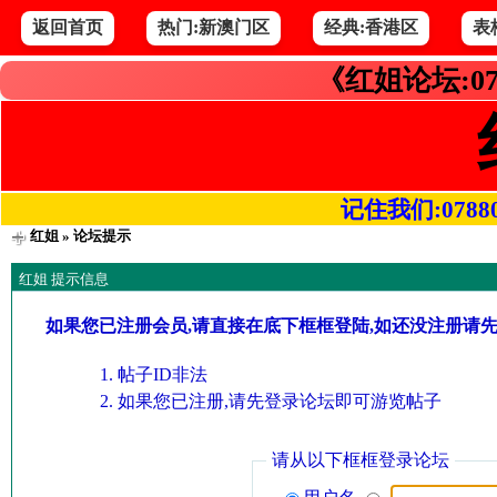
返回首页
热门:新澳门区
经典:香港区
表
《红姐论坛:07
记住我们:078800.
红姐
» 论坛提示
红姐 提示信息
如果您已注册会员,请直接在底下框框登陆,如还没注册请
帖子ID非法
如果您已注册,请先登录论坛即可游览帖子
请从以下框框登录论坛