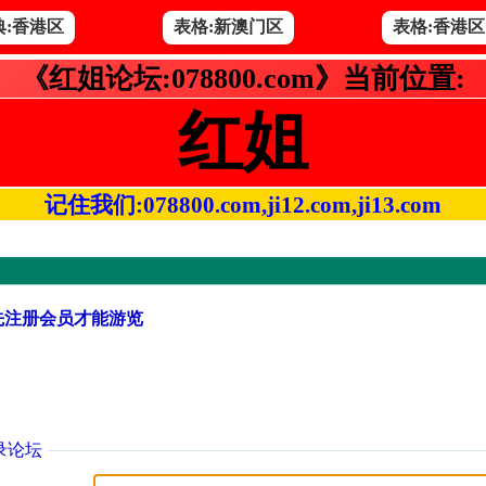
典:香港区
表格:新澳门区
表格:香港区
《红姐论坛:078800.com》当前位置:
红姐
记住我们:078800.com,ji12.com,ji13.com
先注册会员才能游览
录论坛