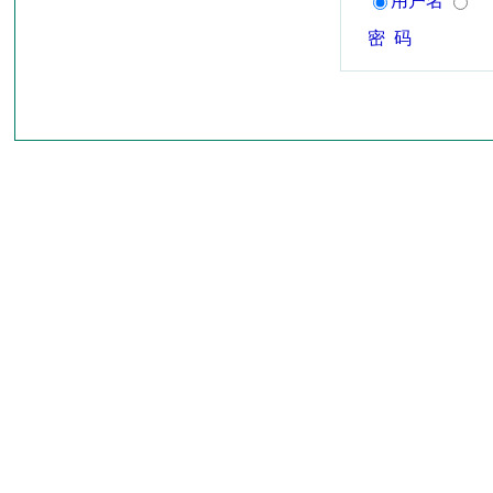
用户名
密 码