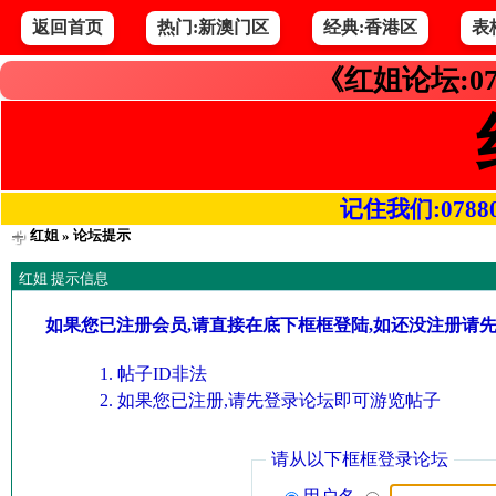
返回首页
热门:新澳门区
经典:香港区
表
《红姐论坛:07
记住我们:078800.
红姐
» 论坛提示
红姐 提示信息
如果您已注册会员,请直接在底下框框登陆,如还没注册请
帖子ID非法
如果您已注册,请先登录论坛即可游览帖子
请从以下框框登录论坛