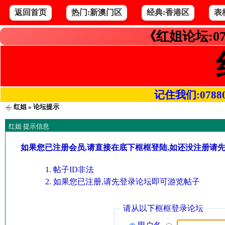
返回首页
热门:新澳门区
经典:香港区
表
《红姐论坛:07
记住我们:078800.
红姐
» 论坛提示
红姐 提示信息
如果您已注册会员,请直接在底下框框登陆,如还没注册请
帖子ID非法
如果您已注册,请先登录论坛即可游览帖子
请从以下框框登录论坛