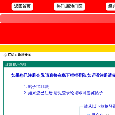
返回首页
热门:新澳门区
经
红姐
» 论坛提示
红姐 提示信息
如果您已注册会员,请直接在底下框框登陆,如还没注册请
帖子ID非法
如果您已注册,请先登录论坛即可游览帖子
请从以下框框登