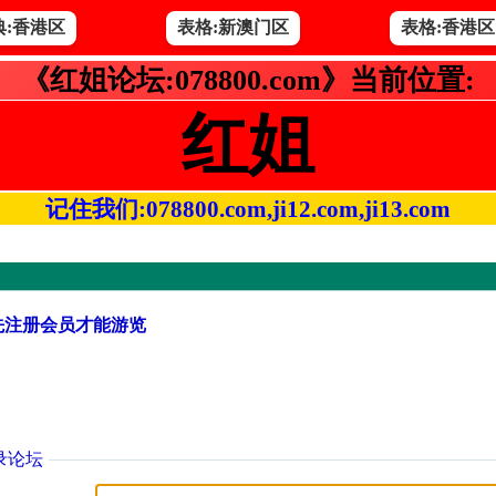
典:香港区
表格:新澳门区
表格:香港区
《红姐论坛:078800.com》当前位置:
红姐
记住我们:078800.com,ji12.com,ji13.com
先注册会员才能游览
录论坛