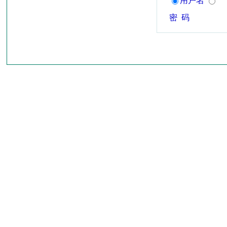
用户名
密 码