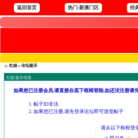
返回首页
热门:新澳门区
经
红姐
» 论坛提示
红姐 提示信息
如果您已注册会员,请直接在底下框框登陆,如还没注册请
帖子ID非法
如果您已注册,请先登录论坛即可游览帖子
请从以下框框登