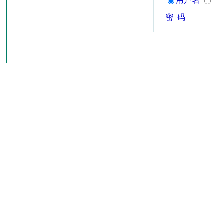
用户名
密 码