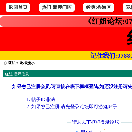
返回首页
热门:新澳门区
经典:香港区
表
《红姐论坛:07
记住我们:078800.
红姐
» 论坛提示
红姐 提示信息
如果您已注册会员,请直接在底下框框登陆,如还没注册请
帖子ID非法
如果您已注册,请先登录论坛即可游览帖子
请从以下框框登录论坛