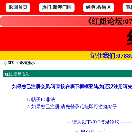
返回首页
热门:新澳门区
经典:香港区
表
《红姐论坛:07
记住我们:078800.
红姐
» 论坛提示
红姐 提示信息
如果您已注册会员,请直接在底下框框登陆,如还没注册请
帖子ID非法
如果您已注册,请先登录论坛即可游览帖子
请从以下框框登录论坛