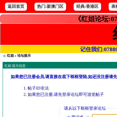
返回首页
热门:新澳门区
经典:香港区
表
《红姐论坛:07
记住我们:078800.
红姐
» 论坛提示
红姐 提示信息
如果您已注册会员,请直接在底下框框登陆,如还没注册请
帖子ID非法
如果您已注册,请先登录论坛即可游览帖子
请从以下框框登录论坛